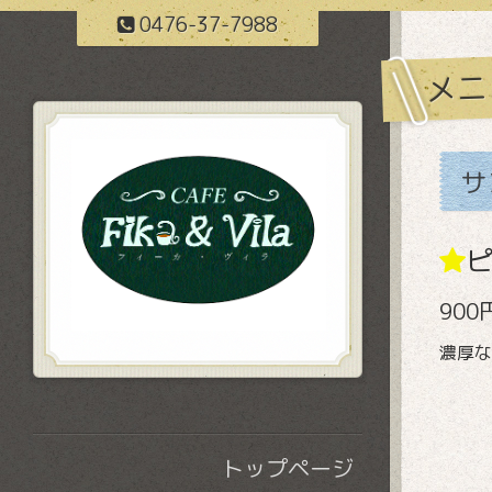
0476-37-7988
メニ
サ
900
濃厚な
トップページ