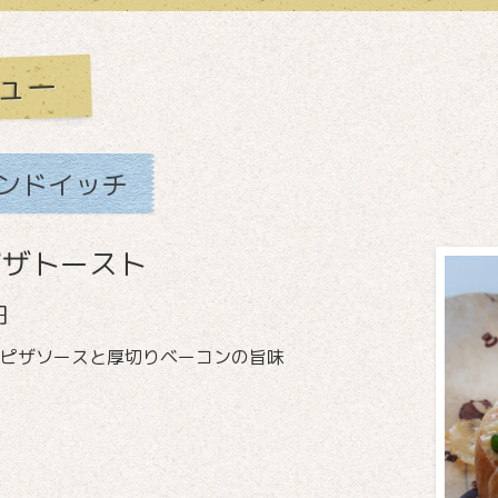
ュー
ンドイッチ
ピザトースト
円
ピザソースと厚切りベーコンの旨味