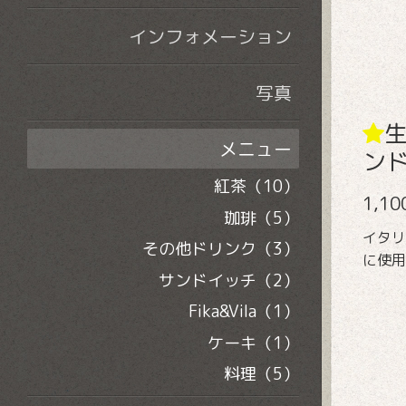
インフォメーション
写真
メニュー
ン
紅茶（10）
1,1
珈琲（5）
イタリ
その他ドリンク（3）
に使用
サンドイッチ（2）
Fika&Vila（1）
ケーキ（1）
料理（5）