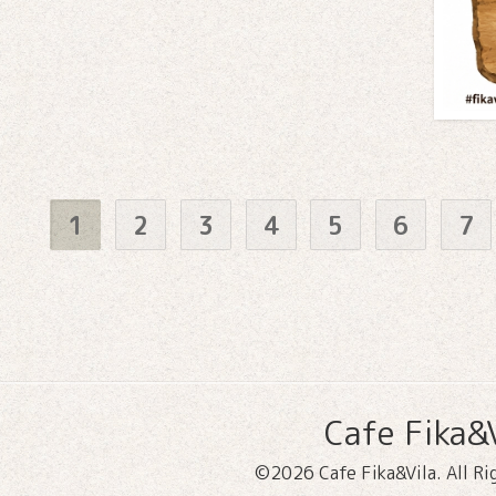
1
2
3
4
5
6
7
Cafe Fika&V
©2026
Cafe Fika&Vila
. All R