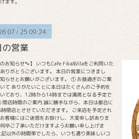
げます。
26
07
25
09:24
/
日の営業
お知らせ🐾】 いつもCafe Fika&Vilaをご利用いた
ありがとうございます。 本日の営業につきまし
知らせとお願いがございます。 ① お昼過ぎのご案
いて ありがたいことに本日はたくさんのご予約を
いており、12時から14時までは満席となる予定で
② 閉店時間のご案内 誠に勝手ながら、本日は都合に
5時閉店とさせていただきます。 ご来店を予定され
お客様にはご迷惑をお掛けし、大変申し訳ありま
何卒ご了承いただけますようお願い申し上げま
上記以外の時間帯でしたら、いつも通り美味しいコ