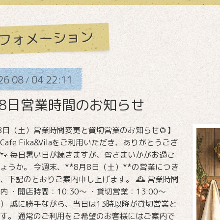
フォメーション
26
08
04
22:11
/
月8日営業時間のお知らせ
8日（土）営業時間変更と貸切営業のお知らせ🌻】
Cafe Fika&Vilaをご利用いただき、ありがとうござ
🐾 毎日暑い日が続きますが、皆さまいかがお過ご
ょうか。 今週末、**8月8日（土）**の営業につき
、下記のとおりご案内申し上げます。 🕰️ 営業時間
内 ・開店時間：10:30〜 ・貸切営業：13:00〜
） 誠に勝手ながら、当日は13時以降が貸切営業と
す。 通常のご利用をご希望のお客様にはご案内で