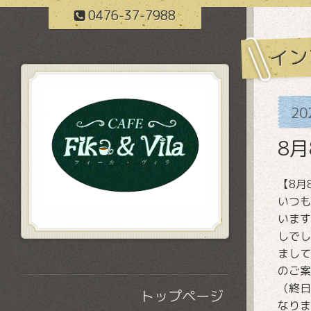
0476-37-7988
イン
20
8
【8月
いつも
います
しでし
まして
のご案
（終日
トップページ
なりま