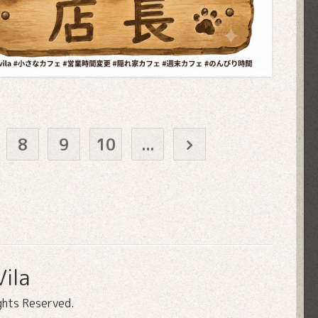
8
9
10
...
ila
ights Reserved.