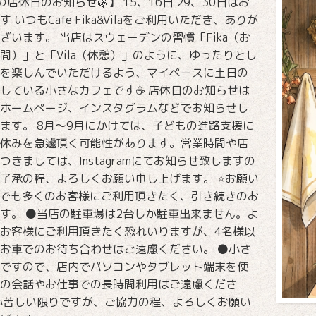
の店休日のお知らせ🌿】 15、16日 29、30日はお
す いつもCafe Fika&Vilaをご利用いただき、ありが
ざいます。 当店はスウェーデンの習慣「Fika（お
間）」と「Vila（休憩）」のように、ゆったりとし
を楽しんでいただけるよう、マイペースに土日の
している小さなカフェです☕️ 店休日のお知らせは
ホームページ、インスタグラムなどでお知らせし
ます。 8月〜9月にかけては、子どもの進路支援に
休みを急遽頂く可能性があります。営業時間や店
つきましては、Instagramにてお知らせ致しますの
了承の程、よろしくお願い申し上げます。 ⭐️お願い
少しでも多くのお客様にご利用頂きたく、引き続きのお
す。 ⚫️当店の駐車場は2台しか駐車出来ません。よ
お客様にご利用頂きたく恐れいりますが、4名様以
お車でのお待ち合わせはご遠慮ください。 ⚫️小さ
ですので、店内でパソコンやタブレット端末を使
の会話やお仕事での長時間利用はご遠慮くださ
心苦しい限りですが、ご協力の程、よろしくお願い