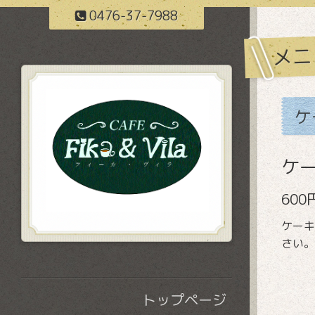
0476-37-7988
メニ
ケ
ケ
600
ケーキ
さい。
トップページ