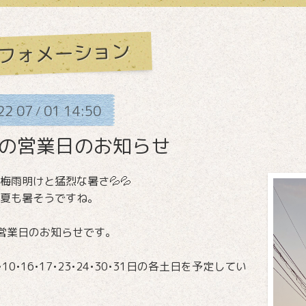
フォメーション
22
07
01
14:50
/
月の営業日のお知らせ
梅雨明けと猛烈な暑さ💦💦
夏も暑そうですね。
営業日のお知らせです。
9•10•16•17•23•24•30•31日の各土日を予定してい