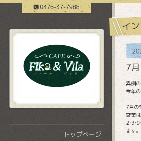
0476-37-7988
イン
20
7
異例の
今年の
7月の
営業は
2•3•
ます。
トップページ