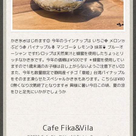
かき氷🍧はじめます😊 今年のラインナップは いちご🍓 メロン🍈
ぶどう🍇 パイナップル🍍 マンゴー🥭 レモン🍋 抹茶🍵 ブルーオ
ーシャン です❗️シロップは天然果汁と蜂蜜を使用したちょっとリ
ッチなかき氷です。今年の価格は¥500です ＊蜂蜜を使用してい
ますので1歳未満のお子様は召し上がらないようご注意下さい🙇‍♂️
また、今年も数量限定で静岡産イチゴ「章姫」台湾パイナップル
をそのまま凍らせたスペシャルかき氷もあります。こちらは¥80
0無くなり次第終了となります🍧 異様に暑い今日この頃、夏の涼
をひと足先にいかがでしょうか
Cafe Fika&Vila