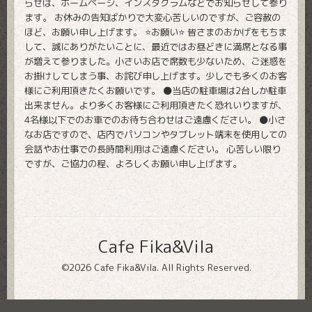
らせは、ホームページ、インスタグラムなどでお知らせして参り
ます。 お休みの告知ばかりで大変心苦しいのですが、ご容赦の
ほど、お願い申し上げます。 ⭐️お願い⭐️ 皆さまのおかげをもちま
して、誠にありがたいことに、最近ではお昼どきに満席となる事
が増えて参りました。小さいお店で席数も少ないため、ご迷惑を
お掛けしてしまう事、お詫び申し上げます。少しでも多くのお客
様にご利用頂きたくお願いです。 ⚫️当店の駐車場は2台しか駐車
出来ません。より多くお客様にご利用頂きたく恐れいりますが、
4名様以下でのお車でのお待ち合わせはご遠慮ください。 ⚫️小さ
なお店ですので、店内でパソコンやタブレット端末を使用しての
会話やお仕事での長時間利用はご遠慮ください。 心苦しい限り
ですが、ご協力の程、よろしくお願い申し上げます。
Cafe Fika&Vila
©2026
Cafe Fika&Vila
. All Rights Reserved.